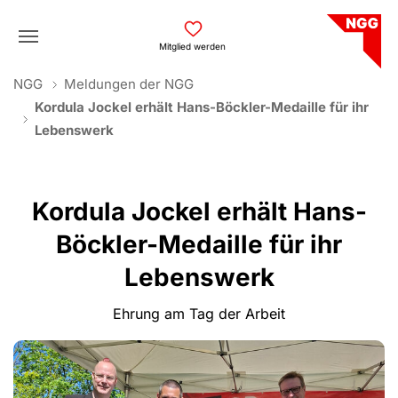
Skip to main navigation
Skip to main content
Skip to page footer
Mitglied werden
You are here:
NGG
Meldungen der NGG
Kordula Jockel erhält Hans-Böckler-Medaille für ihr
Lebenswerk
Kordula Jockel erhält Hans-
Böckler-Medaille für ihr
Lebenswerk
Ehrung am Tag der Arbeit