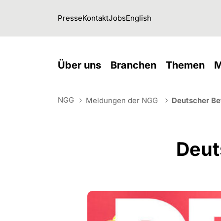
Skip to main navigation
Skip to main content
Skip to page footer
Presse
Kontakt
Jobs
English
(current)
(current)
(cu
Über uns
Branchen
Themen
M
NGG
Meldungen der NGG
Deutscher Be
You are here:
Deut