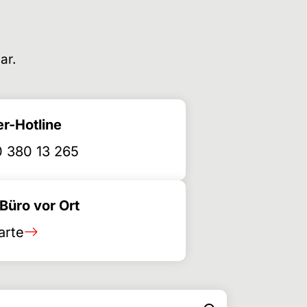
ar.
r-Hotline
 380 13 265
üro vor Ort
arte