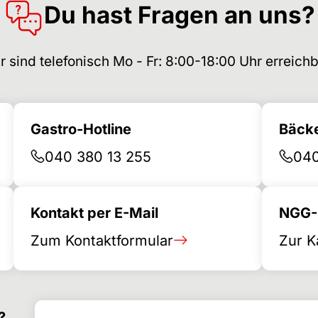
Du hast Fragen an uns?
r sind telefonisch Mo - Fr: 8:00-18:00 Uhr erreichb
Gastro-Hotline
Bäcke
040 380 13 255
040
Kontakt per E-Mail
NGG-B
Zum Kontaktformular
Zur K
Поиск по
Форма поиска
?