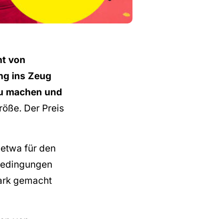
t von
ng ins Zeug
 zu machen und
öße. Der Preis
 etwa für den
sbedingungen
tark gemacht