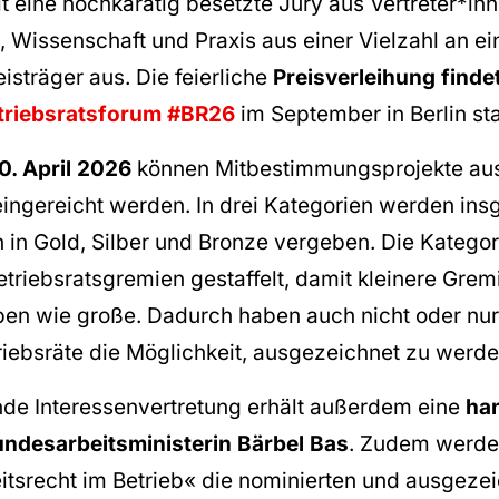
t eine hochkarätig besetzte Jury aus Vertreter*in
 Wissenschaft und Praxis aus einer Vielzahl an ei
eisträger aus. Die feierliche
Preisverleihung finde
triebsratsforum #BR26
im September in Berlin sta
0. April 2026
können Mitbestimmungsprojekte au
ingereicht werden. In drei Kategorien werden in
in Gold, Silber und Bronze vergeben. Die Kategor
etriebsratsgremien gestaffelt, damit kleinere Gre
en wie große. Dadurch haben auch nicht oder nur
triebsräte die Möglichkeit, ausgezeichnet zu werde
de Interessenvertretung erhält außerdem eine
han
ndesarbeitsministerin Bärbel Bas
. Zudem werden
eitsrecht im Betrieb« die nominierten und ausgeze