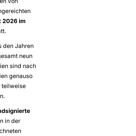
nen von
ngereichten
t 2026 im
tt.
s den Jahren
sgesamt neun
ien sind nach
mien genauso
 teilweise
n.
dsignierte
 in der
ichneten