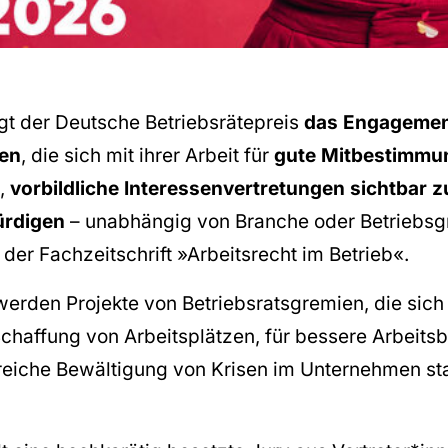
gt der Deutsche Betriebsrätepreis
das Engagemen
nen
, die sich mit ihrer Arbeit für
gute Mitbestimmu
s,
vorbildliche Interessenvertretungen sichtbar
ürdigen
– unabhängig von Branche oder Betriebsgr
ve der Fachzeitschrift »Arbeitsrecht im Betrieb«.
erden Projekte von Betriebsratsgremien, die sich
 Schaffung von Arbeitsplätzen, für bessere Arbeit
greiche Bewältigung von Krisen im Unternehmen s