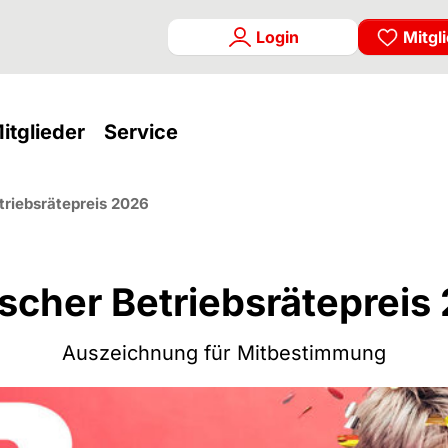
Login
Mitgl
rrent)
(current)
(current)
itglieder
Service
triebsrätepreis 2026
scher Betriebsrätepreis
Auszeichnung für Mitbestimmung