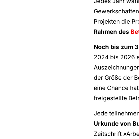
Jedes Jahr wähl
Gewerkschaften,
Projekten die Pr
Rahmen des
Be
Noch bis zum 3
2024 bis 2026 e
Auszeichnungen 
der Größe der B
eine Chance hab
freigestellte Be
Jede teilnehmen
Urkunde von Bu
Zeitschrift »Arb