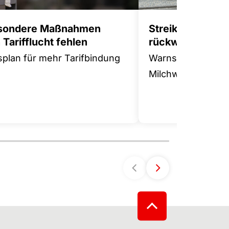
sondere Maßnahmen
Streikwelle gege
Tarifflucht fehlen
rückwärts
splan für mehr Tarifbindung
Warnstreik in der
Milchwirtschaft