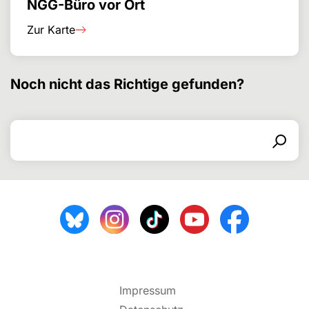
NGG-Büro vor Ort
Zur Karte
Noch nicht das Richtige gefunden?
Search for
Search form
Search
Impressum