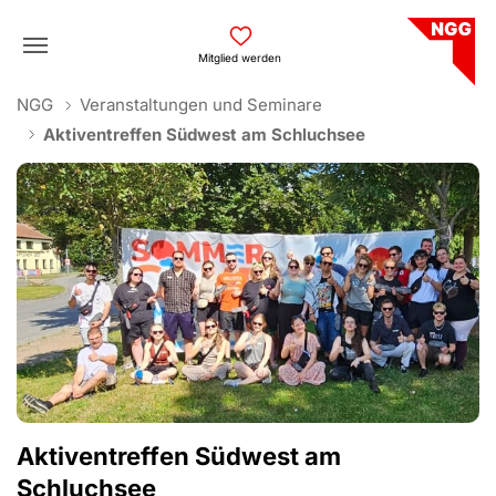
Skip to main navigation
Skip to main content
Skip to page footer
Mitglied werden
You are here:
NGG
Veranstaltungen und Seminare
Aktiventreffen Südwest am Schluchsee
Aktiventreffen Südwest am
Schluchsee