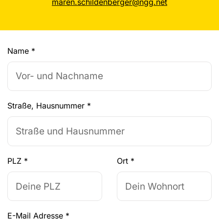
maren.schildenberger@ngg.net
Name
*
Straße, Hausnummer
*
PLZ
*
Ort
*
E-Mail Adresse
*