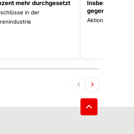
rozent mehr durchgesetzt
Insbesondere 
gegen Tariffluch
bschlüsse in der
Aktionsplan für m
enindustrie