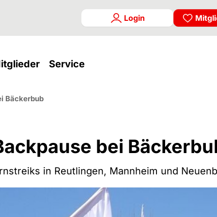
Login
Mitgl
rrent)
(current)
(current)
itglieder
Service
i Bäckerbub
Backpause bei Bäckerbu
nstreiks in Reutlingen, Mannheim und Neuen