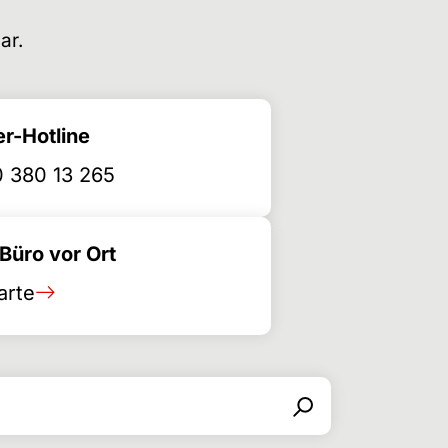
ar.
r-Hotline
 380 13 265
üro vor Ort
arte
Search