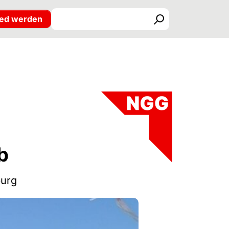
ied werden
Suchen
b
burg