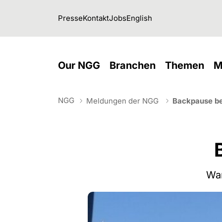
Skip to main navigation
Skip to main content
Skip to page footer
Presse
Kontakt
Jobs
English
(current)
(current)
(cu
Our NGG
Branchen
Themen
M
NGG
Meldungen der NGG
Backpause be
You are here:
War