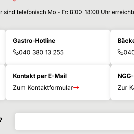
r sind telefonisch Mo - Fr: 8:00-18:00 Uhr erreichb
Gastro-Hotline
Bäcke
040 380 13 255
040
Kontakt per E-Mail
NGG-B
Zum Kontaktformular
Zur K
Search for
Search form
?