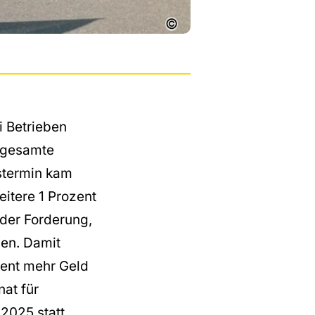
©
i Betrieben
e gesamte
stermin kam
eitere 1 Prozent
 der Forderung,
en. Damit
zent mehr Geld
at für
2025 statt.