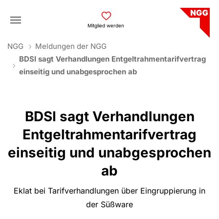
Skip to main navigation
Skip to main content
Skip to page footer
Mitglied werden
You are here:
NGG
Meldungen der NGG
BDSI sagt Verhandlungen Entgeltrahmentarifvertrag
einseitig und unabgesprochen ab
BDSI sagt Verhandlungen
Entgeltrahmentarifvertrag
einseitig und unabgesprochen
ab
Eklat bei Tarifverhandlungen über Eingruppierung in
der Süßware