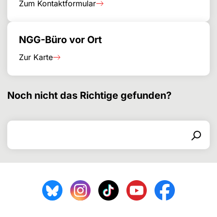
Zum Kontaktformular
NGG-Büro vor Ort
Zur Karte
Noch nicht das Richtige gefunden?
Search for
Search form
Search