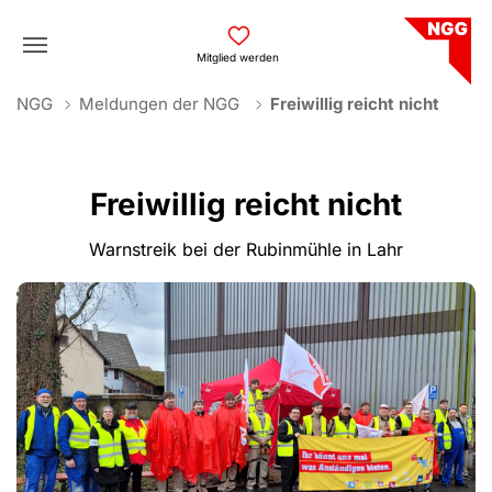
Skip to main navigation
Skip to main content
Skip to page footer
Mitglied werden
You are here:
NGG
Meldungen der NGG
Freiwillig reicht nicht
Freiwillig reicht nicht
Warnstreik bei der Rubinmühle in Lahr