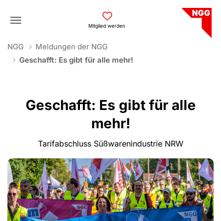
Skip to main navigation
Skip to main content
Skip to page footer
Mitglied werden
You are here:
NGG
Meldungen der NGG
Geschafft: Es gibt für alle mehr!
Geschafft: Es gibt für alle
mehr!
Tarifabschluss Süßwarenindustrie NRW