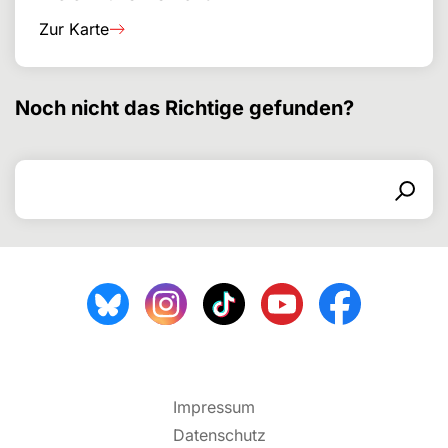
Zur Karte
Noch nicht das Richtige gefunden?
Search for
Search form
Search
Impressum
Datenschutz