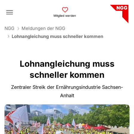
Skip to main navigation
Skip to main content
Skip to page footer
Mitglied werden
You are here:
NGG
Meldungen der NGG
Lohnangleichung muss schneller kommen
Lohnangleichung muss
schneller kommen
Zentraler Streik der Ernährungsindustrie Sachsen-
Anhalt