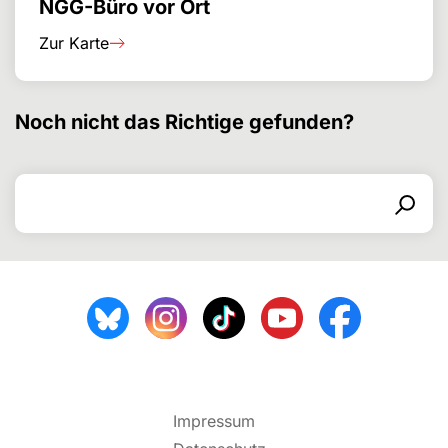
NGG-Büro vor Ort
Zur Karte
Noch nicht das Richtige gefunden?
Suchen nach
Suchformular
Suchen
Impressum