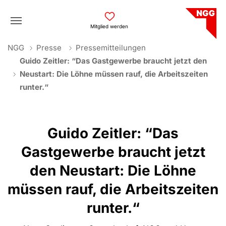
Skip to main navigation
Skip to main content
Skip to page footer
Mitglied werden
You are here:
NGG
Presse
Pressemitteilungen
Guido Zeitler: “Das Gastgewerbe braucht jetzt den
Neustart: Die Löhne müssen rauf, die Arbeitszeiten
runter.“
Guido Zeitler: “Das
Gastgewerbe braucht jetzt
den Neustart: Die Löhne
müssen rauf, die Arbeitszeiten
runter.“