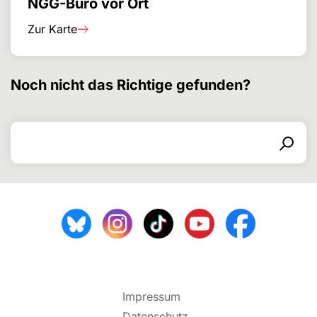
NGG-Büro vor Ort
Zur Karte
Noch nicht das Richtige gefunden?
Suchen nach
Suchformular
Suchen
Impressum
Datenschutz