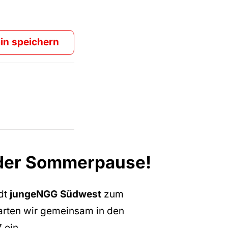
in speichern
 der Sommerpause!
ädt
jungeNGG Südwest
zum
tarten wir gemeinsam in den
 ein.