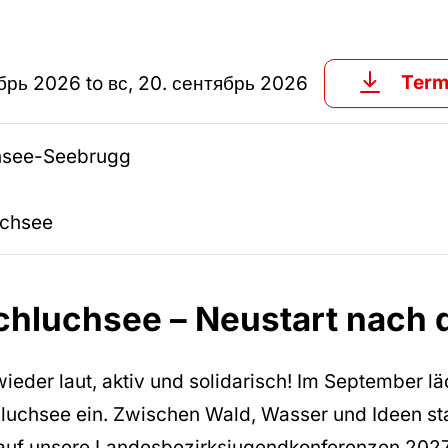
Term
тябрь 2026
to
вс, 20. сентябрь 2026
hsee-Seebrugg
uchsee
Schluchsee – Neustart nach
wieder laut, aktiv und solidarisch! Im September l
chluchsee ein. Zwischen Wald, Wasser und Ideen s
 auf unsere Landesbezirksjugendkonferenzen 2027