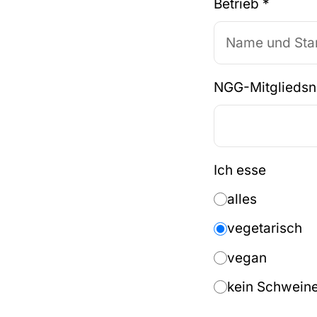
Betrieb
*
NGG-Mitglieds
Ich esse
alles
vegetarisch
vegan
kein Schweine