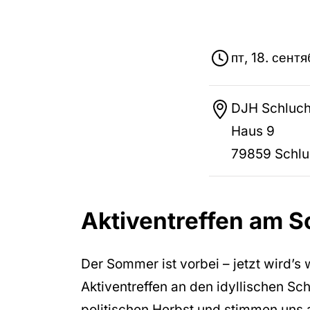
пт, 18. сен
DJH Schluc
Haus 9
79859 Schl
Aktiventreffen am 
Der Sommer ist vorbei – jetzt wird’s 
Aktiventreffen an den idyllischen S
politischen Herbst und stimmen uns