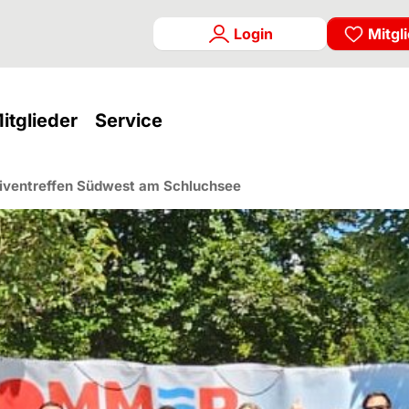
Login
Mitgl
rrent)
(current)
(current)
itglieder
Service
iventreffen Südwest am Schluchsee