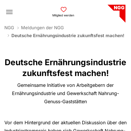
Skip to main navigation
Skip to main content
Skip to page footer
Mitglied werden
You are here:
NGG
Meldungen der NGG
Deutsche Ernährungsindustrie zukunftsfest machen!
Deutsche Ernährungsindustrie
zukunftsfest machen!
Gemeinsame Initiative von Arbeitgebern der
Ernährungsindustrie und Gewerkschaft Nahrung-
Genuss-Gaststätten
Vor dem Hintergrund der aktuellen Diskussion über den
Industriestrompreis haben sich Gewerkschaft Nahrung-