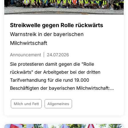
Streikwelle gegen Rolle rückwärts
Warnstreik in der bayerischen
Milchwirtschaft
Announcement
24.07.2026
Sie protestieren damit gegen die "Rolle
rückwärts" der Arbeitgeber bei der dritten
Tarifverhandlung für die rund 19.000
Beschäftigten der bayerischen Milchwirtschaft:
Am 14. Juli hatten diese ihr zuletzt vorgelegtes
Angebot zurückgezogen.
Milch und Fett
Allgemeines