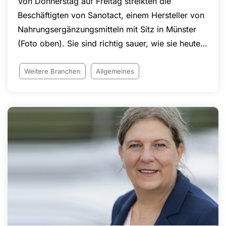
Von Donnerstag auf Freitag streikten die
Beschäftigten von Sanotact, einem Hersteller von
Nahrungsergänzungsmitteln mit Sitz in Münster
(Foto oben). Sie sind richtig sauer, wie sie heute
gleich mit mehreren Protestkundgebungen
deutlich gemacht haben. „Bei Sanotact steht die
Weitere Branchen
Allgemeines
Produktion still“, so Helge Adolphs von der NGG
Münsterland: "'Glücksgefühl'-Vitamintabletten,
Denkbärchen und andere beliebte Sanotact-
Produkte laufen heute nicht vom Band."