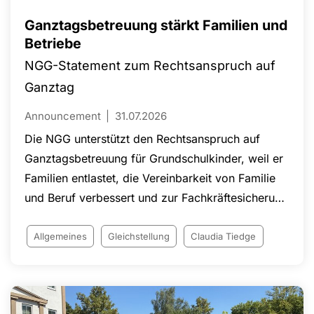
Ganztagsbetreuung stärkt Familien und
Betriebe
NGG-Statement zum Rechtsanspruch auf
Ganztag
Announcement
31.07.2026
Die NGG unterstützt den Rechtsanspruch auf
Ganztagsbetreuung für Grundschulkinder, weil er
Familien entlastet, die Vereinbarkeit von Familie
und Beruf verbessert und zur Fachkräftesicherung
beiträgt. Verlässliche Betreuungsangebote
ermöglichen insbesondere Eltern, ihre
Allgemeines
Gleichstellung
Claudia Tiedge
Erwerbstätigkeit auszuweiten oder überhaupt
einer Beschäftigung nachzugehen. Nach
Auffassung der NGG sind ausreichende