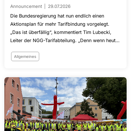
Announcement
29.07.2026
Die Bundesregierung hat nun endlich einen
Aktionsplan für mehr Tarifbindung vorgelegt.
„Das ist überfällig“, kommentiert Tim Lubecki,
Leiter der NGG-Tarifabteilung. „Denn wenn heute
nur noch 49 Prozent der Beschäftigten nach Tarif
bezahlt werden, ist das kein Betriebsunfall,
Allgemeines
sondern Ausdruck einer jahrelangen Erosion der
Tariflandschaft. Vom EU-Ziel von 80 Prozent sind
wir meilenweit entfernt.“