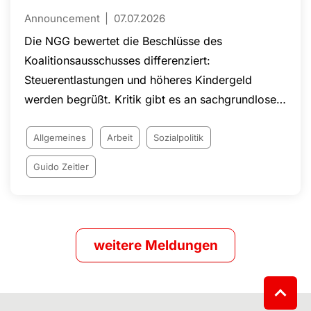
Announcement
07.07.2026
Die NGG bewertet die Beschlüsse des
Koalitionsausschusses differenziert:
Steuerentlastungen und höheres Kindergeld
werden begrüßt. Kritik gibt es an sachgrundlosen
Befristungen, Eingriffen in den Kündigungsschutz
und geplanten Änderungen bei Arbeitszeiten und
Allgemeines
Arbeit
Sozialpolitik
Arbeitnehmerrechten. Die NGG setzt sich
Guido Zeitler
weiterhin für faire Arbeitsbedingungen, den Acht-
Stunden-Tag, die Rente nach 45 Beitragsjahren
und den Schutz von Arbeitnehmerinnen und
Arbeitnehmern in Deutschland ein.
weitere Meldungen