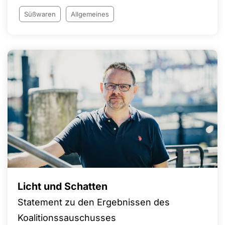
Einigung am Verhandlungstisch und eine
verbindliche Perspektive für die Angleichung der
Süßwaren
Allgemeines
Löhne an das westdeutsche Tarifniveau.
Licht und Schatten
Statement zu den Ergebnissen des
Koalitionssauschusses