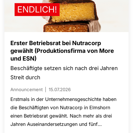
Tiedge und des NGG-Vorsitzenden Guido Zeitler
wurde die zentrale Rolle junger Beschäftigter für
die Zukunft der Gewerkschaft unterstrichen. Das
Sommercamp 2026 machte deutlich: Junge
Menschen übernehmen Verantwortung und
Erster Betriebsrat bei Nutracorp
gestalten die Arbeit der NGG bereits heute aktiv
gewählt (Produktionsfirma von More
und ESN)
mit.
Beschäftigte setzen sich nach drei Jahren
Streit durch
Announcement
15.07.2026
Erstmals in der Unternehmensgeschichte haben
die Beschäftigten von Nutracorp in Elmshorn
einen Betriebsrat gewählt. Nach mehr als drei
Jahren Auseinandersetzungen und fünf
Gerichtsverfahren konnte die Wahl erfolgreich