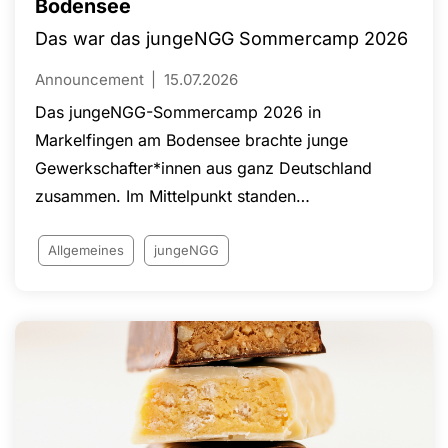
Bodensee
Das war das jungeNGG Sommercamp 2026
Announcement
15.07.2026
Das jungeNGG-Sommercamp 2026 in
Markelfingen am Bodensee brachte junge
Gewerkschafter*innen aus ganz Deutschland
zusammen. Im Mittelpunkt standen
Mitbestimmung, JAV-Wahlen,
Arbeitnehmerrechte, Gleichstellung sowie
Allgemeines
jungeNGG
Strategien gegen Union Busting und
Betriebsratsbehinderung. Neben fachlichen
Workshops zu Arbeitswelt, Wirtschaft und
Gewerkschaftsgeschichte bot die Veranstaltung
zahlreiche Möglichkeiten zur Vernetzung und zum
Erfahrungsaustausch. Mit Beiträgen der
stellvertretenden NGG-Vorsitzenden Claudia