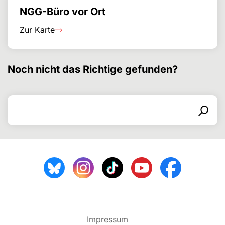
NGG-Büro vor Ort
Zur Karte
Noch nicht das Richtige gefunden?
Search for
Search form
Search
Impressum