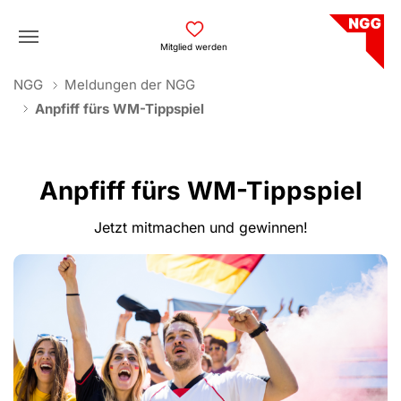
Skip to main navigation
Skip to main content
Skip to page footer
Mitglied werden
You are here:
NGG
Meldungen der NGG
Anpfiff fürs WM-Tippspiel
Anpfiff fürs WM-Tippspiel
Jetzt mitmachen und gewinnen!