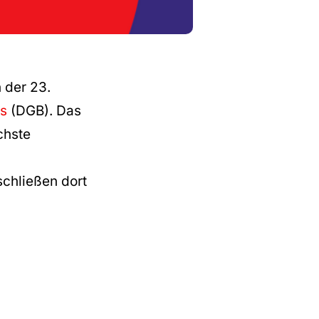
n der 23.
es
(DGB). Das
chste
chließen dort