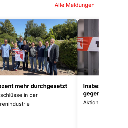
Alle Meldungen
rozent mehr durchgesetzt
Insbesondere 
gegen Tariffluch
bschlüsse in der
Aktionsplan für m
enindustrie