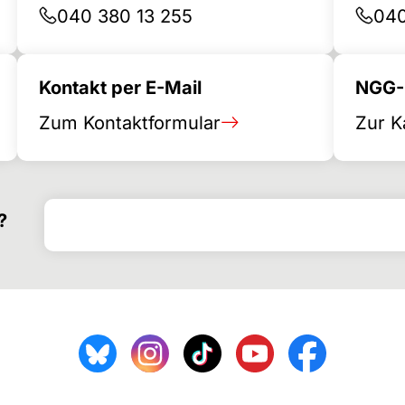
040 380 13 255
040
Kontakt per E-Mail
NGG-B
Zum Kontaktformular
Zur K
Search for
Search form
?