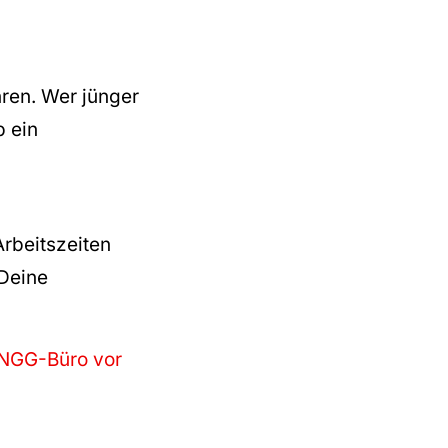
hren. Wer jünger
b ein
Arbeitszeiten
 Deine
 NGG-Büro vor