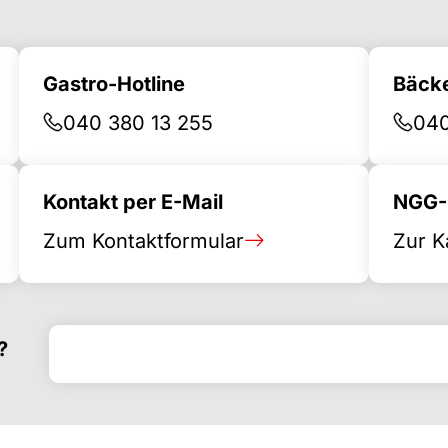
Gastro-Hotline
Bäcke
040 380 13 255
040
Kontakt per E-Mail
NGG-B
Zum Kontaktformular
Zur K
Search for
Search form
?