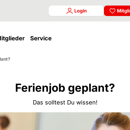
Login
Mitgl
rrent)
(current)
(current)
itglieder
Service
lant?
Ferienjob geplant?
Das solltest Du wissen!