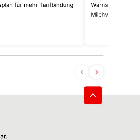
splan für mehr Tarifbindung
Warnstreik in der
Milchwirtschaft
ar.