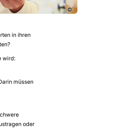
©
ten in ihren
ten?
e wird:
. Darin müssen
 schwere
austragen oder