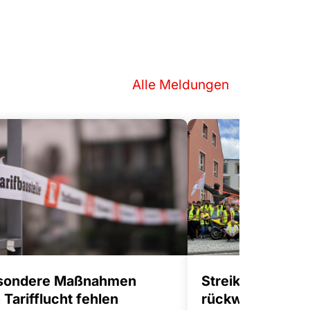
Alle Meldungen
sondere Maßnahmen
Streikwelle gege
Tarifflucht fehlen
rückwärts