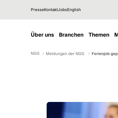
Skip to main navigation
Skip to main content
Skip to page footer
Presse
Kontakt
Jobs
English
(current)
(current)
(cu
Über uns
Branchen
Themen
M
NGG
Meldungen der NGG
Ferienjob gep
You are here: