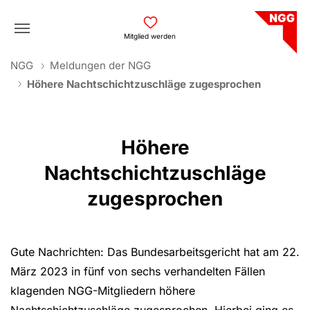
Skip to main navigation
Skip to main content
Skip to page footer
Mitglied werden
You are here:
NGG
Meldungen der NGG
Höhere Nachtschichtzuschläge zugesprochen
Höhere
Nachtschichtzuschläge
zugesprochen
Gute Nachrichten: Das Bundesarbeitsgericht hat am 22.
März 2023 in fünf von sechs verhandelten Fällen
klagenden NGG-Mitgliedern höhere
Nachtschichtzuschläge zugesprochen. Hierbei ging es