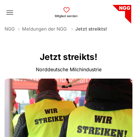
Skip to main navigation
Skip to main content
Skip to page footer
Mitglied werden
You are here:
NGG
Meldungen der NGG
Jetzt streikts!
Jetzt streikts!
Norddeutsche Milchindustrie