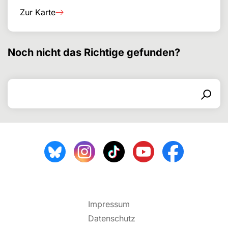
Zur Karte
Noch nicht das Richtige gefunden?
Search for
Search form
Search
Impressum
Datenschutz