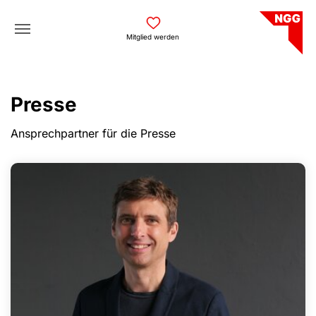
Skip to main navigation
Skip to main content
Skip to page footer
Mitglied werden
Presse
Ansprechpartner für die Presse