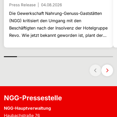
Press Release
04.08.2026
Die Gewerkschaft Nahrung-Genuss-Gaststätten
(NGG) kritisiert den Umgang mit den
Beschäftigten nach der Insolvenz der Hotelgruppe
Revo. Wie jetzt bekannt geworden ist, plant der
indische Konzern Prism, 24 Hotels der
insolventen Revo-Gruppe zu übernehmen und will
diese unter der Marke Sunday fortführen. Doch
für rund 500 bisherige Beschäftigte bedeutet dies
nun scheinbar keine Perspektive: Sie haben von
Revo Kündigungen erhalten.
NGG-Pressestelle
NGG-Hauptverwaltung
Haubachstraße 76