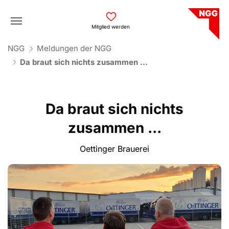
Skip to main navigation
Skip to main content
Skip to page footer
Mitglied werden
You are here:
NGG
Meldungen der NGG
Da braut sich nichts zusammen ...
Da braut sich nichts
zusammen ...
Oettinger Brauerei