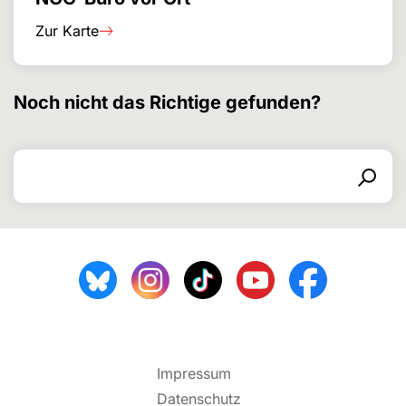
Zur Karte
Noch nicht das Richtige gefunden?
Search for
Search form
Search
Impressum
Datenschutz