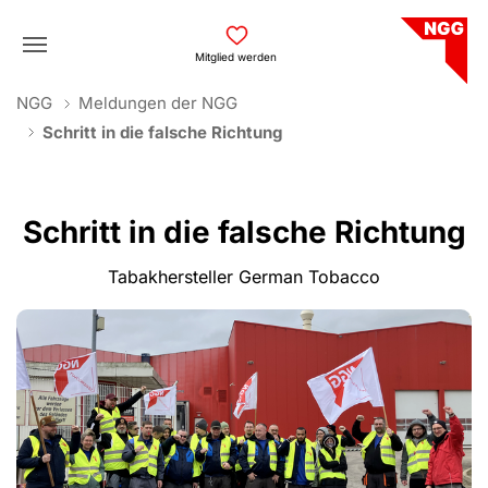
Skip to main navigation
Skip to main content
Skip to page footer
Mitglied werden
You are here:
NGG
Meldungen der NGG
Schritt in die falsche Richtung
Schritt in die falsche Richtung
Tabakhersteller German Tobacco