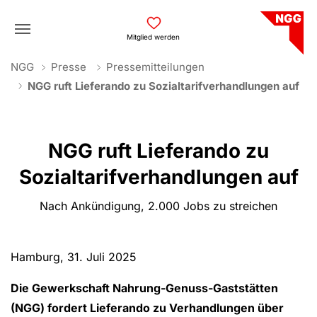
Skip to main navigation
Skip to main content
Skip to page footer
Mitglied werden
You are here:
NGG
Presse
Pressemitteilungen
NGG ruft Lieferando zu Sozialtarifverhandlungen auf
NGG ruft Lieferando zu
Sozialtarifverhandlungen auf
Nach Ankündigung, 2.000 Jobs zu streichen
Hamburg, 31. Juli 2025
Die Gewerkschaft Nahrung-Genuss-Gaststätten
(NGG) fordert Lieferando zu Verhandlungen über