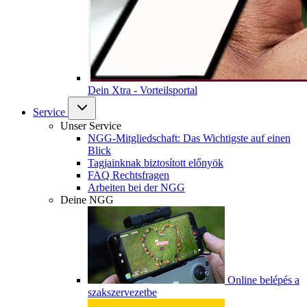
Dein Xtra - Vorteilsportal
Service
Unser Service
NGG-Mitgliedschaft: Das Wichtigste auf einen
Blick
Tagjainknak biztosított előnyök
FAQ Rechtsfragen
Arbeiten bei der NGG
Deine NGG
Online belépés a
szakszervezetbe