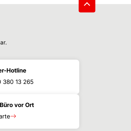
ar.
r-Hotline
 380 13 265
üro vor Ort
arte