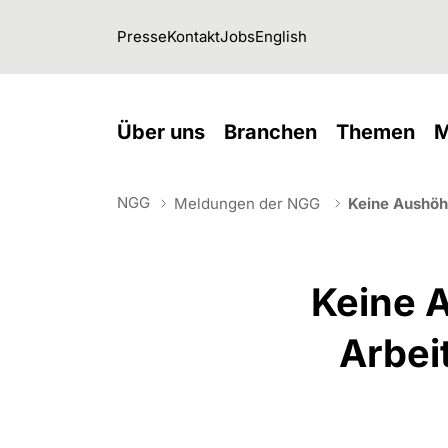
Skip to main navigation
Skip to main content
Skip to page footer
Presse
Kontakt
Jobs
English
(current)
(current)
(cu
Über uns
Branchen
Themen
M
NGG
Meldungen der NGG
Keine Aushöh
You are here:
Keine 
Arbei