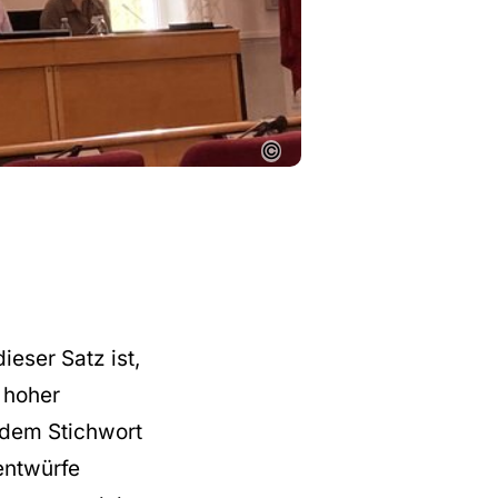
©
ieser Satz ist,
 hoher
r dem Stichwort
entwürfe