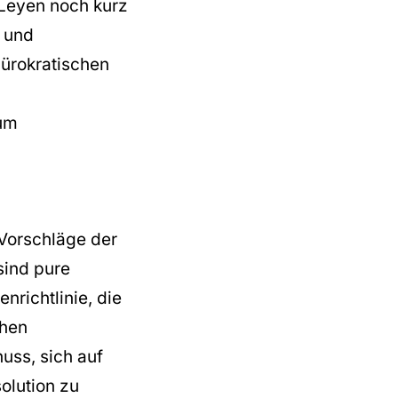
 Leyen noch kurz
- und
bürokratischen
 um
e Vorschläge der
sind pure
nrichtlinie, die
chen
uss, sich auf
olution zu