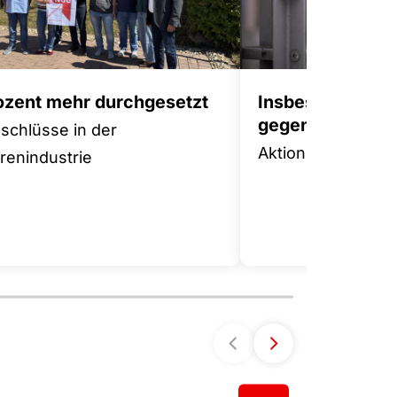
rozent mehr durchgesetzt
Insbesondere 
gegen Tariffluch
bschlüsse in der
Aktionsplan für m
enindustrie