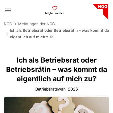
Skip to main navigation
Skip to main content
Skip to page footer
Mitglied werden
You are here:
NGG
Meldungen der NGG
Ich als Betriebsrat oder Betriebsrätin – was kommt da
eigentlich auf mich zu?
Ich als Betriebsrat oder
Betriebsrätin – was kommt da
eigentlich auf mich zu?
Betriebsratswahl 2026