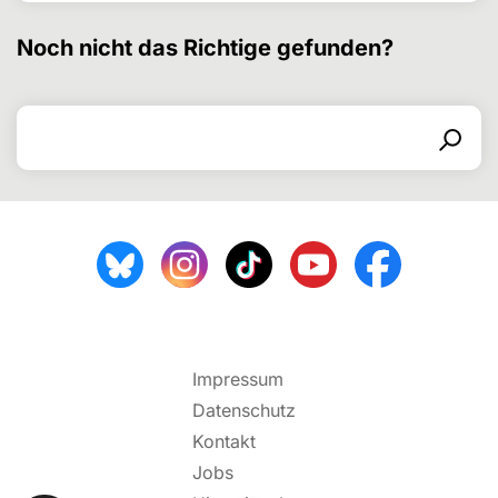
Noch nicht das Richtige gefunden?
Search for
Search form
Search
Impressum
Datenschutz
Kontakt
Jobs