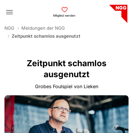
Skip to main navigation
Skip to main content
Skip to page footer
Mitglied werden
You are here:
NGG
Meldungen der NGG
Zeitpunkt schamlos ausgenutzt
Zeitpunkt schamlos
ausgenutzt
Grobes Foulspiel von Lieken