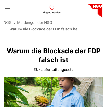
Skip to main navigation
Skip to main content
Skip to page footer
Mitglied werden
You are here:
NGG
Meldungen der NGG
Warum die Blockade der FDP falsch ist
Warum die Blockade der FDP
falsch ist
EU-Lieferkettengesetz