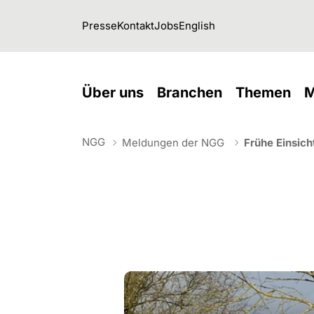
Skip to main navigation
Skip to main content
Skip to page footer
Presse
Kontakt
Jobs
English
(current)
(current)
(cu
Über uns
Branchen
Themen
M
NGG
Meldungen der NGG
Frühe Einsich
You are here: