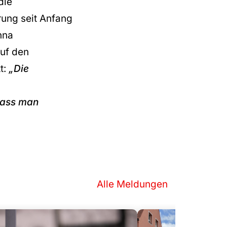
die
ung seit Anfang
nna
uf den
t:
„Die
dass man
Alle Meldungen