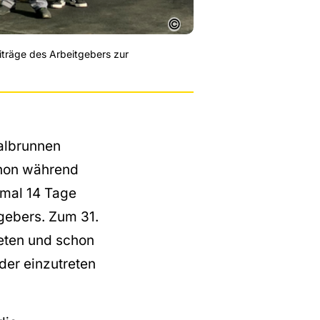
©
iträge des Arbeitgebers zur
ralbrunnen
chon während
nmal 14 Tage
gebers. Zum 31.
eten und schon
der einzutreten