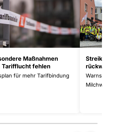
sondere Maßnahmen
Streikwelle gege
Tarifflucht fehlen
rückwärts
splan für mehr Tarifbindung
Warnstreik in der
Milchwirtschaft