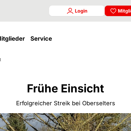
Login
Mitgl
rrent)
(current)
(current)
itglieder
Service
t
Frühe Einsicht
Erfolgreicher Streik bei Oberselters