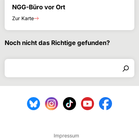
NGG-Büro vor Ort
Zur Karte
Noch nicht das Richtige gefunden?
Search for
Search form
Search
Impressum