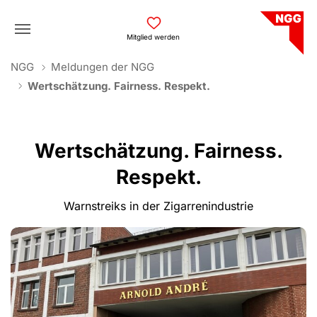
Skip to main navigation
Skip to main content
Skip to page footer
Mitglied werden
You are here:
NGG
Meldungen der NGG
Wertschätzung. Fairness. Respekt.
Wertschätzung. Fairness.
Respekt.
Warnstreiks in der Zigarrenindustrie