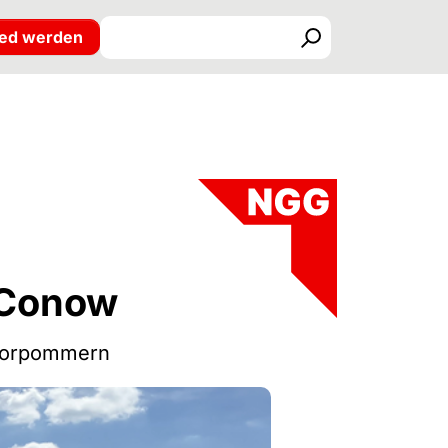
ied werden
Suchen
d Conow
-Vorpommern