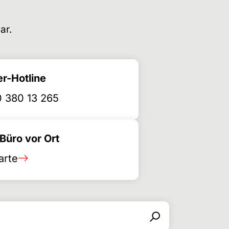
ar.
r-Hotline
 380 13 265
üro vor Ort
arte