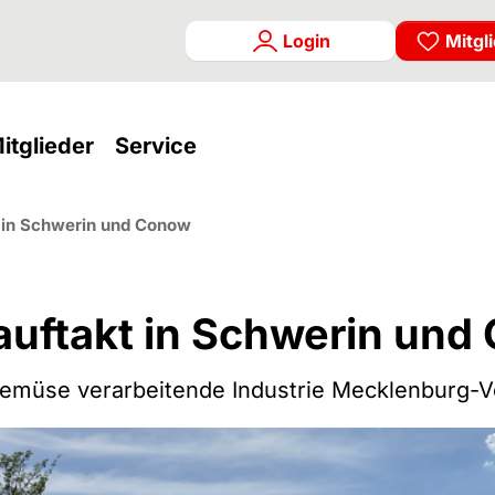
Login
Mitgl
rrent)
(current)
(current)
itglieder
Service
t in Schwerin und Conow
auftakt in Schwerin un
emüse verarbeitende Industrie Mecklenburg