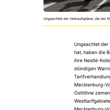
Ungeachtet der Verkaufspläne, die der Ne
Ungeachtet der 
hat, haben die B
ihre Nestlé-Koll
stündigen Warns
Tarifverhandlun
Mecklenburg-Vor
Ostlöhne zemen
Westtarifgebiet
Mecklenburg-V