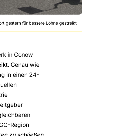
rt gestern für bessere Löhne gestreikt
erk in Conow
eikt. Genau wie
ag in einen 24-
uellen
rie
eitgeber
gleichbaren
 NGG-Region
ken zu schließen