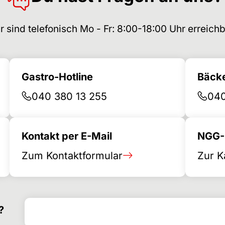
r sind telefonisch Mo - Fr: 8:00-18:00 Uhr erreichb
Gastro-Hotline
Bäcke
040 380 13 255
040
Kontakt per E-Mail
NGG-B
Zum Kontaktformular
Zur K
Suchen nach
Suchformular
?