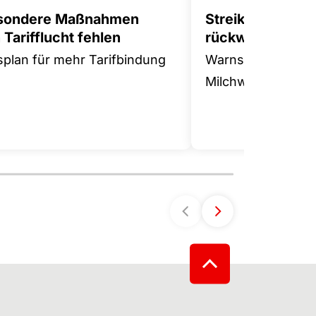
sondere Maßnahmen
Streikwelle gege
Tarifflucht fehlen
rückwärts
splan für mehr Tarifbindung
Warnstreik in der
Milchwirtschaft