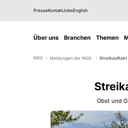
Skip to main navigation
Skip to main content
Skip to page footer
Presse
Kontakt
Jobs
English
(current)
(current)
(cu
Über uns
Branchen
Themen
M
NGG
Meldungen der NGG
Streikauftak
You are here:
Streik
Obst und G