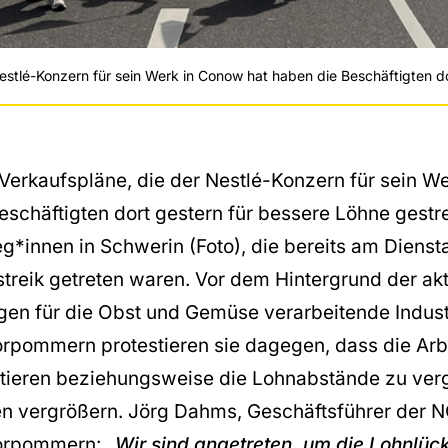
stlé-Konzern für sein Werk in Conow hat haben die Beschäftigten do
Verkaufspläne, die der Nestlé-Konzern für sein W
eschäftigten dort gestern für bessere Löhne gestr
eg*innen in Schwerin (Foto), die bereits am Dienst
treik getreten waren. Vor dem Hintergrund der akt
gen für die Obst und Gemüse verarbeitende Indust
pommern protestieren sie dagegen, dass die Arb
tieren beziehungsweise die Lohnabstände zu ver
en vergrößern. Jörg Dahms, Geschäftsführer der
orpommern:
„Wir sind angetreten, um die Lohnlüc