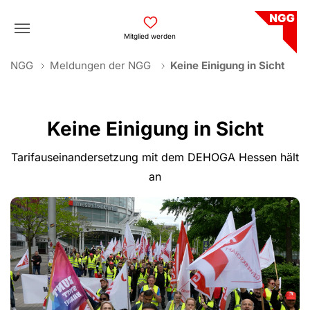
Skip to main navigation
Skip to main content
Skip to page footer
Mitglied werden
You are here:
NGG
Meldungen der NGG
Keine Einigung in Sicht
Keine Einigung in Sicht
Tarifauseinandersetzung mit dem DEHOGA Hessen hält
an