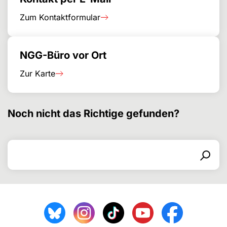
Zum Kontaktformular
NGG-Büro vor Ort
Zur Karte
Noch nicht das Richtige gefunden?
Search for
Search form
Search